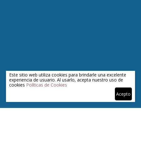
Este sitio web utiliza cookies para brindarle una excelente
SUSCRíBETE A NUESTRO NEWSLETTER
experiencia de usuario. Al usarlo, acepta nuestro uso de
cookies
Políticas de Cookies
Sé el primero en conocer nuevas colecciones, ofertas
Acepto
especiales y mucho más
>